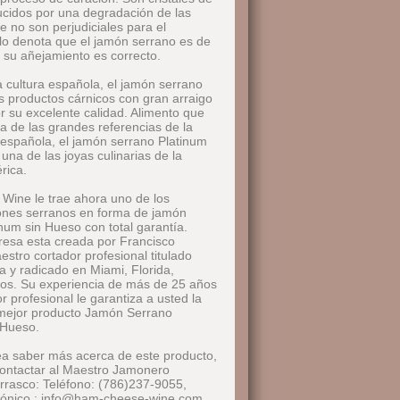
ducidos por una degradación de las
e no son perjudiciales para el
o denota que el jamón serrano es de
 su añejamiento es correcto.
a cultura española, el jamón serrano
os productos cárnicos con gran arraigo
or su excelente calidad. Alimento que
a de las grandes referencias de la
española, el jamón serrano Platinum
una de las joyas culinarias de la
rica.
ine le trae ahora uno de los
nes serranos en forma de jamón
num sin Hueso con total garantía.
esa esta creada por Francisco
stro cortador profesional titulado
 y radicado en Miami, Florida,
os. Su experiencia de más de 25 años
 profesional le garantiza a usted la
 mejor producto Jamón Serrano
 Hueso.
ea saber más acerca de este producto,
ontactar al Maestro Jamonero
rrasco: Teléfono: (786)237-9055,
rónico : info@ham-cheese-wine.com