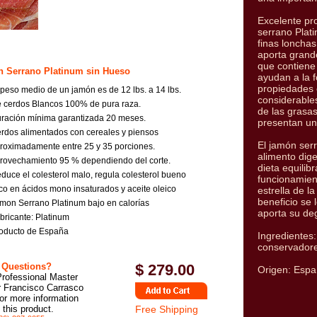
Excelente pro
serrano Plat
finas lonchas
aporta grand
que contiene
 Serrano Platinum sin Hueso
ayudan a la f
propiedades 
eso medio de un jamón es de 12 lbs. a 14 lbs.
considerable
cerdos Blancos 100% de pura raza.
de las grasas
ación mínima garantizada 20 meses.
presentan un 
dos alimentados con cereales y piensos
El jamón ser
oximadamente entre 25 y 35 porciones.
alimento dige
ovechamiento 95 % dependiendo del corte.
dieta equilib
ce el colesterol malo, regula colesterol bueno
funcionamien
o en ácidos mono insaturados y aceite oleico
estrella de 
beneficio se 
on Serrano Platinum bajo en calorías
aporta su de
ricante: Platinum
ducto de España
Ingredientes:
conservadore
 Questions?
$
279.00
Origen: Esp
Professional Master
r Francisco Carrasco
or more information
 this product.
Free Shipping