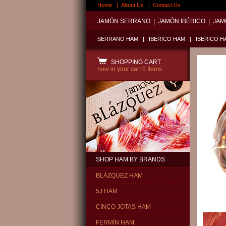
Home
|
About Us
|
Contact Us
JAMÓN SERRANO
|
JAMÓN IBÉRICO
|
JAM
SERRANO HAM
|
IBERICO HAM
|
IBERICO H
SHOPPING CART
now in your cart
0 Items
SHOP HAM BY BRANDS
BLÁZQUEZ HAM
5J HAM
CINCO JOTAS HAM
FERMÍN HAM