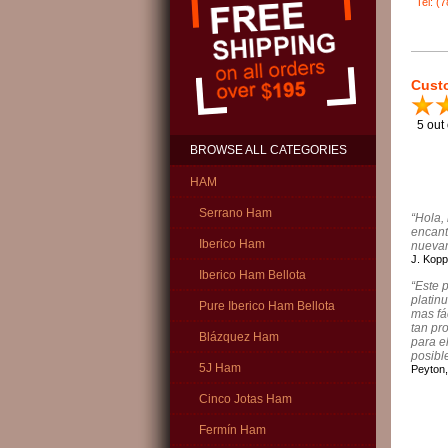
Tel: (
Cust
5
out 
BROWSE ALL CATEGORIES
HAM
Serrano Ham
“Hola,
encant
Iberico Ham
nueva
J. Koppe
Iberico Ham Bellota
“Este 
platin
Pure Iberico Ham Bellota
mas fá
tan pr
Blázquez Ham
para e
posible
5J Ham
Peyton,
Cinco Jotas Ham
Fermín Ham