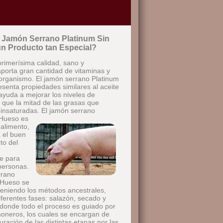
 Jamón Serrano Platinum Sin
n Producto tan Especial?
primerísima calidad, sano y
aporta gran cantidad de vitaminas y
 organismo. El jamón serrano Platinum
senta propiedades similares al aceite
ayuda a mejorar los niveles de
a que la mitad de las grasas que
 insaturadas.
El jamón serrano
 Hueso es
 alimento,
a el buen
to del
,
e para
personas.
rrano
 Hueso se
eniendo los métodos ancestrales,
ferentes fases: salazón, secado y
donde todo el proceso es guiado por
oneros, los cuales se encargan de
duración de las distintas etapas por las