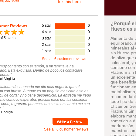
786) 237-9055
for this Item
¿Porqué el
omer Reviews
5 star
6
Hueso es u
4 star
0
of 5 starts
Alimento de 
3 star
0
equilibrado, 
2 star
0
minerales al
1 star
0
sin Hueso pre
de oliva que 
See all 6 customer reviews
colesterol, y
 muy contento con el jamón, a mi familia le ha
contiene son
ado. Está exquisita. Dentro de poco los contactaré
Platinum sin
mente.”
un excelente
l, Virginia
que benefici
funcionamien
platinum deshuesado me dio mas negocio que el
um con hueso. Aunque es un poquito mas caro este es
metabolismo
cil de cortar y no tiene desperdicio. La entrega me llego
recomendabl
onto como lo esperaba, gracias paco por tus consejos
todo tipo de 
l corte, regresare por mas como este en cuanto me sea
El Jamón Se
 .”
Platinum Sin
 Georgia
elabora mant
sometido a di
maduración, 
See all 6 customer reviews
maestros jam
controlar la 