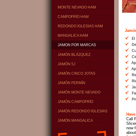
MONTE NEVADO HAM
CAMPOFRÍO HAM
REDONDO IGLESIAS HAM
Jamón
MANGALICA HAM
El p
De 
JAMON POR MARCAS
Cur
JAMÓN BLÁZQUEZ
Cer
Apr
JAMÓN 5J
Apr
JAMÓN CINCO JOTAS
Redu
Ric
JAMÓN FERMÍN
Jam
JAMÓN MONTE NEVADO
Fab
Pro
JAMÓN CAMPOFRÍO
JAMÓN REDONDO IGLESIAS
Have
Call 
JAMÓN MANGALICA
Slice
now f
about