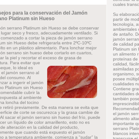
cuales transc
ejos para la conservación del Jamón
Su elaboració
ano Platinum sin Hueso
partir de mod
tecnología, 
món serrano Platinum sin Hueso se debe conservar
ambientales 
 lugar seco y fresco, adecuadamente ventilado. Si
de antaño. De
 comenzado a cortar la pieza de jamón serrano
jamón serran
num sin Hueso debe refrigerarla entre 2ºC-10ºC
de calidad p
lto en un plástico alimentario. Para lonchar mejor
Platinum sin
món serrano sin hueso debe cortarlo en cuartos,
un alimento r
ar la piel y recortar el exceso de grasa de
proteínas de 
tura.
Para evitar que
calidad, fáci
seque, lo ideal es
asimiladas p
r el jamón serrano al
organismo, s
 del consumo. Al
posee múltip
zar a ingerir el jamón
cualidades nu
no Platinum sin Hueso
Contiene gr
comendable cubrir la
cantidades de
expuesta al ambiente
también pose
na loncha del tocino
imprescindib
e retiró previamente. De esta manera se evita que
Recomendado 
perficie de corte se oscurezca y la grasa cambie de
el jamón ser
. Al sacar el jamón serrano sin hueso del frío, puede
alimento alt
cer un líquido de color amarillento, esto no es
importante q
 de alteración en la calidad del producto,
serrano Plat
emente que cuando está expuesto el jamón
blancos inte
no a temperatura ambiente, comienza a “sudar” la
transcurre el