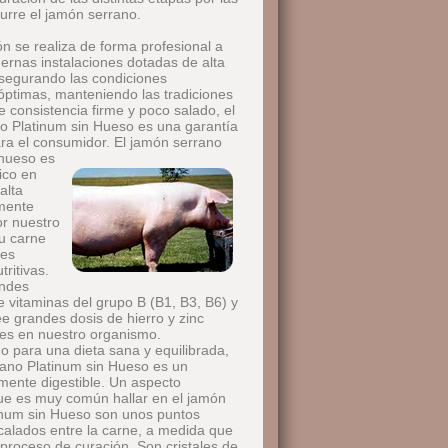
urre el jamón serrano.
n se realiza de forma profesional a
ernas instalaciones dotadas de alta
asegurando las condiciones
óptimas, manteniendo las tradiciones
 consistencia firme y poco salado, el
o Platinum sin Hueso es una garantía
ara el consumidor.
El jamón serrano
 hueso es
ico en
alta
lmente
or nuestro
u carne
les
tritivas.
andes
 vitaminas del grupo B (B1, B3, B6) y
e grandes dosis de hierro y zinc
les en nuestro organismo.
para una dieta sana y equilibrada,
rano Platinum sin Hueso es un
amente digestible. Un aspecto
ue es muy común hallar en el jamón
inum sin Hueso son unos puntos
rcalados entre la carne, a medida que
 proceso de curación. Son cristales de