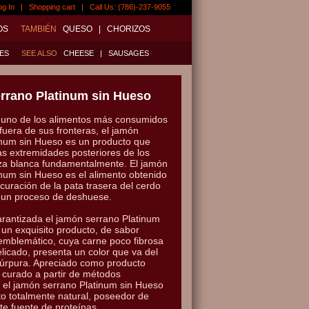
og In
|
Shopping cart
| Call Us: (786)-237-9055
OS
TAMBIÉN
QUESO
|
CHORIZOS
ES
SEE ALSO
CHEESE
|
SAUSAGES
rrano Platinum sin Hueso
uno de los alimentos más consumidos
fuera de sus fronteras, el jamón
inum sin Hueso es un producto que
as extremidades posteriores de los
za blanca fundamentalmente. El jamón
inum sin Hueso es el alimento obtenido
a curación de la pata trasera del cerdo
 un proceso de deshuese.
arantizada el jamón serrano Platinum
 un exquisito producto, de sabor
 emblemático, cuya carne poco fibrosa
licado, presenta un color que va del
 púrpura. Apreciado como producto
r curado a partir de métodos
, el jamón serrano Platinum sin Hueso
to totalmente natural, poseedor de
te fuente de proteínas.