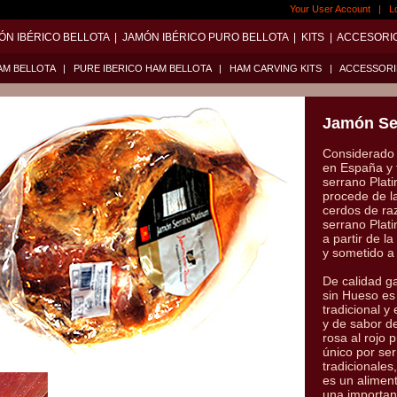
Your User Account
|
L
ÓN IBÉRICO BELLOTA
|
JAMÓN IBÉRICO PURO BELLOTA
|
KITS
|
ACCESORI
AM BELLOTA
|
PURE IBERICO HAM BELLOTA
|
HAM CARVING KITS
|
ACCESSORI
Jamón Se
Considerado 
en España y 
serrano Plat
procede de l
cerdos de ra
serrano Plat
a partir de l
y sometido a
De calidad g
sin Hueso es
tradicional y
y de sabor de
rosa al rojo
único por se
tradicionales
es un alimen
una importan