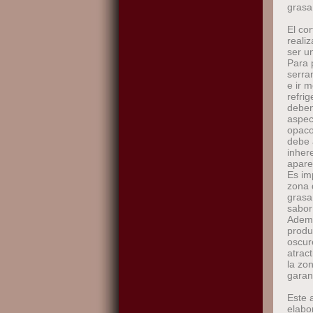
grasa
El co
realiz
ser u
Para 
serra
e ir 
refri
deben
aspec
opaco
debe 
inher
apare
Es im
zona 
grasa,
sabor
Ademá
produ
oscur
atrac
la zo
garan
Este 
elabor