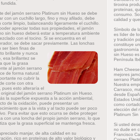
 fundida.
tiroxina pro
proteínas, qu
rte del jamón serrano Platinum sin Hueso se debe
consumo. Sol
ar con un cuchillo largo, fino y muy afilado, debe
calidad y que
n corte limpio, balanceando ligeramente el cuchillo.
poder apreciar todas sus propiedades, el jamón
Símbolo de l
no sin hueso deberá estar a temperatura ambiente
es líder de l
mezclado con el tocino. Si se encuentra en el
y tradición p
gerador, se debe sacar previamente.
Las lonchas
constituye un
 ser bien finas de
gastronomía 
to brillante y nunca
sin Hueso es 
, esa brillantez se
Península Ibé
a que la grasa
ente al jamón serrano
Ham Cheese W
ce de forma natural.
mejores jamo
portante no cubrir la
serrano Plati
de corte con otra
Nuestra empr
 pues esto alteraría el
Carrasco, mae
 original del jamón serrano Platinum sin Hueso.
desde España
s la superficie expuesta a la acción ambiental,
Estados Unid
cto de la oxidación, puede presentar un
como cortador
ecimiento que a la vista y al tacto puede ser poco
elección del
tivo. Para evitar que esto ocurra se debe proteger
Platinum Sin
na con una loncha del propio jamón serrano, lo que
tiza que la grasa superficial se mantenga fresca.
Si usted des
no dude en c
apreciado manjar, de alta calidad en su
Francisco Ca
ación, rico en proteínas de alto valor biológico y
Correo Elect