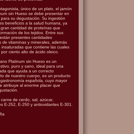
tagonista, único de un plato, el jamón
inum sin Hueso se debe presentar en
 para su degustación. Su ingestión
es beneficios a la salud humana, ya
 gran cantidad de proteínas que
ormación de los tejidos. Entre sus
están presentes cantidades
s de vitaminas y minerales, además
 insaturadas que contiene las cuales
por ciento alto de ácido oleico.
rano Platinum sin Hueso es un
stivo, puro y sano, ideal para una
rada que ayuda a un correcto
to de nuestro cuerpo, es un producto
la gastronomía española, cuyo mayor
le atribuye al enorme placer que
gustación.
 carne de cerdo, sal, azúcar,
s E-252, E-250 y antioxidantes E-301.
aña