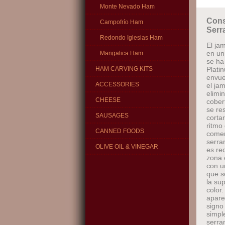
Monte Nevado Ham
Cons
Campofrío Ham
Serr
Redondo Iglesias Ham
El ja
en un
Mangalica Ham
se ha
HAM CARVING KITS
Plati
envue
ACCESSORIES
el ja
elimin
CHEESE
cober
se re
SAUSAGES
corta
ritmo
CANNED FOODS
comen
serra
OLIVE OIL & VINEGAR
es re
zona 
con u
que s
la su
color
apare
signo
simpl
serra