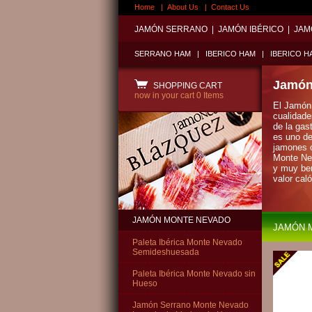
Home
|
About Us
|
Contact Us
JAMÓN SERRANO
|
JAMÓN IBÉRICO
|
JAM
SERRANO HAM
|
IBERICO HAM
|
IBERICO H
Jamón
SHOPPING CART
now in your cart
0 Items
El Jamón
cualidade
de la ga
es uno de
jamones c
Monte Ne
y muy ben
valor cal
JAMÓN MONTE NEVADO
JAMÓN 
Paleta Ibérica Monte Nevado
Semideshuesada
Paleta Ibérica Monte Nevado sin
Hueso
Jamón Serrano Monte Nevado