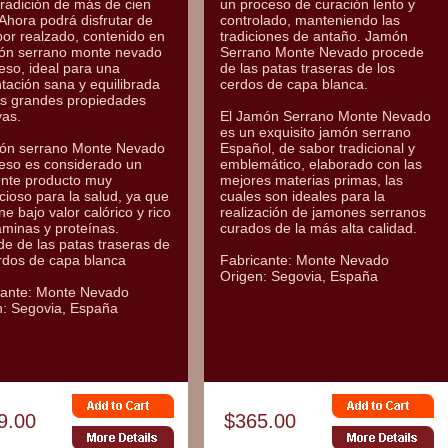
tradición de más de cien
un proceso de curación lento y
Ahora podrá disfrutar de
controlado, manteniendo las
or realzado, contenido en
tradiciones de antaño. Jamón
món serrano monte nevado
Serrano Monte Nevado procede
eso, ideal para una
de las patas traseras de los
tación sana y equilibrada
cerdos de capa blanca.
us grandes propiedades
vas.
El Jamón Serrano Monte Nevado
es un exquisito jamón serrano
món serrano Monte Nevado
Español, de sabor tradicional y
ueso es considerado un
emblemático, elaborado con las
ente producto muy
mejores materias primas, las
cioso para la salud, ya que
cuales son ideales para la
ne bajo valor calórico y rico
realización de jamones serranos
aminas y proteínas.
curados de la más alta calidad.
e de las patas traseras de
rdos de capa blanca
Fabricante: Monte Nevado
Origen: Segovia, España
cante: Monte Nevado
n: Segovia, España
9.00
$365.00