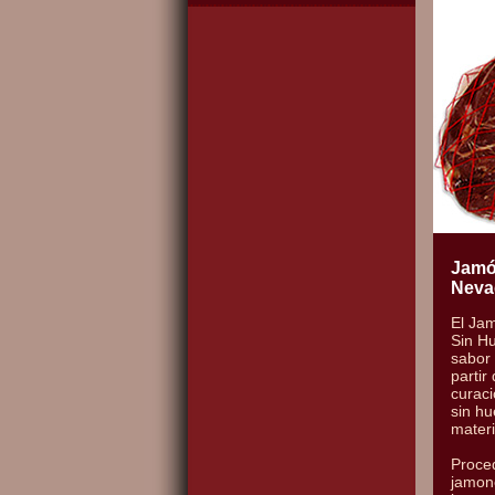
Jamó
Neva
El Ja
Sin H
sabor
partir
curaci
sin h
materi
Proce
jamon