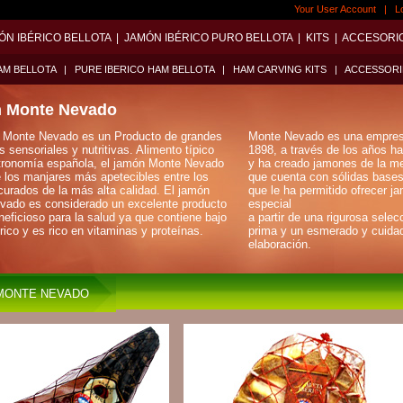
Your User Account
|
L
ÓN IBÉRICO BELLOTA
|
JAMÓN IBÉRICO PURO BELLOTA
|
KITS
|
ACCESORI
AM BELLOTA
|
PURE IBERICO HAM BELLOTA
|
HAM CARVING KITS
|
ACCESSORI
 Monte Nevado
 Monte Nevado es un Producto de grandes
Monte Nevado es una empresa
s sensoriales y nutritivas. Alimento típico
1898, a través de los años ha
stronomía española, el jamón Monte Nevado
y ha creado jamones de la me
 los manjares más apetecibles entre los
que cuenta con sólidas bases y
urados de la más alta calidad. El jamón
que le ha permitido ofrecer 
vado es considerado un excelente producto
especial
eficioso para la salud ya que contiene bajo
a partir de una rigurosa selec
órico y es rico en vitaminas y proteínas.
prima y un esmerado y cuida
elaboración.
MONTE NEVADO