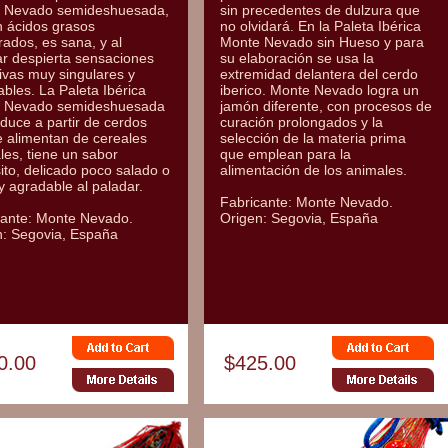
 Nevado semideshuesada,
sin precedentes de dulzura que
n ácidos grasos
no olvidará. En la Paleta Ibérica
rados, es sana, y al
Monte Nevado sin Hueso y para
ar despierta sensaciones
su elaboración se usa la
ivas muy singulares y
extremidad delantera del cerdo
bles. La Paleta Ibérica
iberico. Monte Nevado logra un
 Nevado semideshuesada
jamón diferente, con procesos de
duce a partir de cerdos
curación prolongados y la
e alimentan de cereales
selección de la materia prima
les, tiene un sabor
que emplean para la
ito, delicado poco salado o
alimentación de los animales.
y agradable al paladar.
Fabricante: Monte Nevado.
cante: Monte Nevado.
Origen: Segovia, España
n: Segovia, España
0.00
$425.00