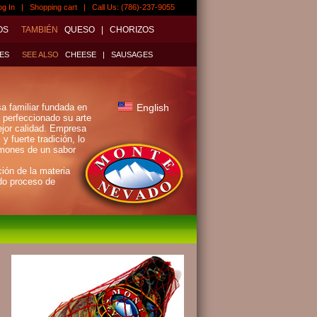
og In
|
Shopping cart
| Call Us: (786)-237-9055
OS
TAMBIÉN
QUESO
|
CHORIZOS
ES
SEE ALSO
CHEESE
|
SAUSAGES
 familiar fundada en
English
 perfeccionado su arte
jor calidad. Empresa
 fuerte tradición, lo
jamones de un sabor
ción de la materia
do proceso de