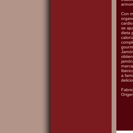
armon
Con ma
organo
cardio
se aju
dieta 
calorí
compl
gourme
Jamón
obtien
jamón 
marca
Ibéric
a fami
delici
Fabri
Orige