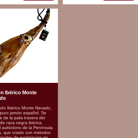
n Ibérico Monte
do
món Ibérico Monte Nevado,
 puro jamón español. Se
e de la pata trasera del
de raza negra ibérica,
 autóctono de la Península
a, que criado con métodos
ionales de explotación en