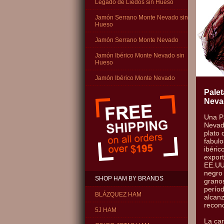
Legado de Liedos sin Hueso
Jamón Serrano Monte Nevado sin
Hueso
Jamón Serrano Monte Nevado
Jamón Ibérico Monte Nevado sin
Hueso
Jamón Ibérico Monte Nevado
Palet
Neva
Una P
Nevad
plato 
fabul
ibéric
expor
EE.UU
negro 
SHOP HAM BY BRANDS
granos
períod
BLÁZQUEZ HAM
alcanz
recono
5J HAM
La car