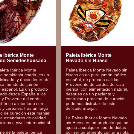
a Ibérica Monte
Paleta Ibérica Monte
do Semideshuesada
Nevado sin Hueso
aleta Ibérica Monte
Paleta Ibérica Monte Nevado sin
o semideshuesada, es un
Hueso es un puro jamón ibérico
delicado, y único dentro del
español, de probada calidad.
oso mundo del jamón
Proveniente de cerdos de raza
o español. Es un producto
ibérica, con alimentación natural,
tado desde España a los
después de un paciente y
 y Proviene del cerdo
controlado proceso de curación
ibérico alimentado con
podemos disfrutar de este
 y cereales, tras un largo
delicado manjar.
o de curación este manjar
a estándares de calidad
La Paleta Ibérica Monte Nevado
cidos a nivel internacional.
sin Hueso es un producto que se
ajusta a cualquier tipo de dietas
ne de la paleta Ibérica
por ser un alimento con una nota