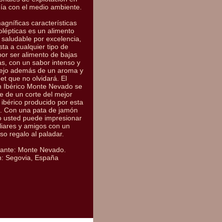
ía con el medio ambiente.
gníficas características
lépticas es un alimento
 saludable por excelencia,
sta a cualquier tipo de
por ser alimento de bajas
as, con un sabor intenso y
ejo además de un aroma y
t que no olvidará. El
 Ibérico Monte Nevado se
e de un corte del mejor
ibérico producido por esta
. Con una pata de jamón
o usted puede impresionar
liares y amigos con un
oso regalo al paladar.
cante: Monte Nevado.
n: Segovia, España