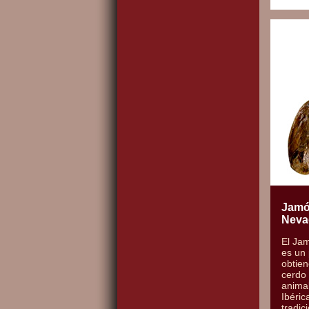
Jamó
Neva
El Ja
es un
obtien
cerdo 
animal
Ibéric
tradic