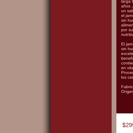
larga 
años. 
un sab
el ja
sin hu
alimen
por s
nutriti
El ja
sin h
excel
benefi
contie
en vit
Proced
los ce
Fabri
Orige
$29