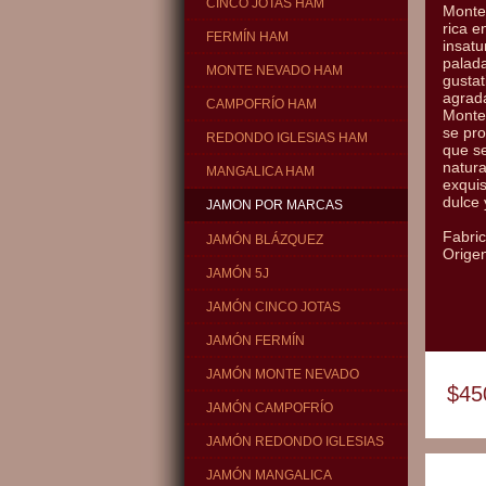
CINCO JOTAS HAM
Monte
rica e
FERMÍN HAM
insatu
palad
MONTE NEVADO HAM
gustat
agrada
CAMPOFRÍO HAM
Monte
se pro
REDONDO IGLESIAS HAM
que s
natura
MANGALICA HAM
exquis
dulce 
JAMON POR MARCAS
Fabri
JAMÓN BLÁZQUEZ
Orige
JAMÓN 5J
JAMÓN CINCO JOTAS
JAMÓN FERMÍN
JAMÓN MONTE NEVADO
$45
JAMÓN CAMPOFRÍO
JAMÓN REDONDO IGLESIAS
JAMÓN MANGALICA