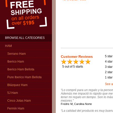
BROWSE ALL CATEGORIES
HAM
Serrano Ham
Customer Reviews
5 star
4 star
Iberico Ham
5
out of 5 starts
3 star
Iberico Ham Bellota
2 star
Pure Iberico Ham Bellota
1 star
See a
Blázquez Ham
“Lo compré para un regalo y la perso
5J Ham
Además me impactó lo rápido que me l
tener mi regalo en tiempo. Son lo máxi
mejores.”
Cinco Jotas Ham
Fredric M, Carolina Norte
Fermín Ham
“La calidad del producto es muy buena