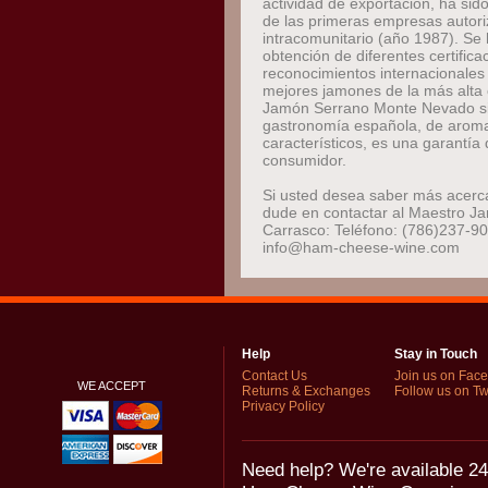
actividad de exportación, ha si
de las primeras empresas autori
intracomunitario (año 1987). Se
obtención de diferentes certifica
reconocimientos internacionales 
mejores jamones de la más alta 
Jamón Serrano Monte Nevado si
gastronomía española, de aroma
característicos, es una garantía 
consumidor.
Si usted desea saber más acerca
dude en contactar al Maestro J
Carrasco: Teléfono: (786)237-90
info@ham-cheese-wine.com
Help
Stay in Touch
Contact Us
Join us on Fac
WE ACCEPT
Returns & Exchanges
Follow us on Twi
Privacy Policy
Need help? We're available 24