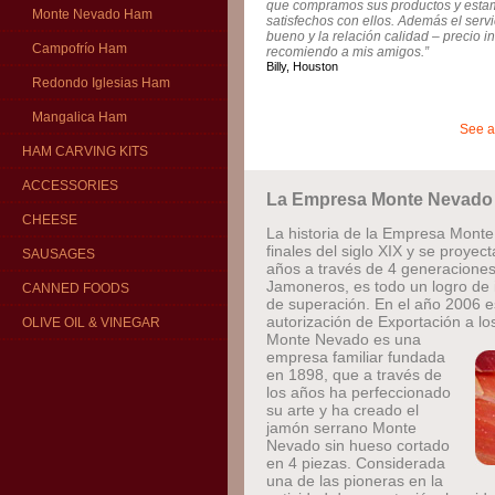
que compramos sus productos y esta
Monte Nevado Ham
satisfechos con ellos. Además el serv
bueno y la relación calidad – precio 
Campofrío Ham
recomiendo a mis amigos.”
Billy, Houston
Redondo Iglesias Ham
Mangalica Ham
See a
HAM CARVING KITS
ACCESSORIES
La Empresa Monte Nevado
CHEESE
La historia de la Empresa Mont
finales del siglo XIX y se proye
SAUSAGES
años a través de 4 generacione
Jamoneros, es todo un logro de 
CANNED FOODS
de superación. En el año 2006 e
autorización de Exportación a l
OLIVE OIL & VINEGAR
Monte Nevado es una
empresa familiar fundada
en 1898, que a través de
los años ha perfeccionado
su arte y ha creado el
jamón serrano Monte
Nevado sin hueso cortado
en 4 piezas. Considerada
una de las pioneras en la