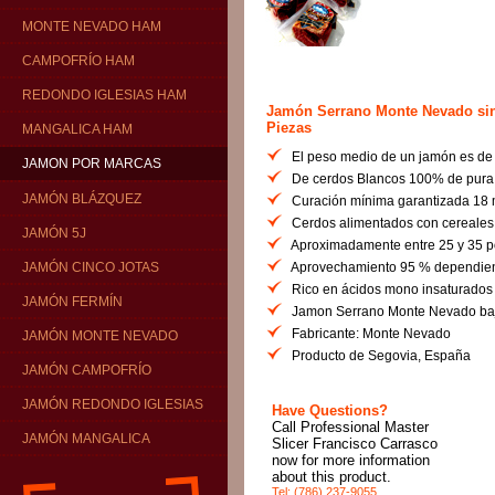
MONTE NEVADO HAM
CAMPOFRÍO HAM
REDONDO IGLESIAS HAM
Jamón Serrano Monte Nevado sin
Piezas
MANGALICA HAM
El peso medio de un jamón es de 11
JAMON POR MARCAS
De cerdos Blancos 100% de pura 
JAMÓN BLÁZQUEZ
Curación mínima garantizada 18 
Cerdos alimentados con cereales 
JAMÓN 5J
Aproximadamente entre 25 y 35 p
Aprovechamiento 95 % dependiend
JAMÓN CINCO JOTAS
Rico en ácidos mono insaturados y
JAMÓN FERMÍN
Jamon Serrano Monte Nevado bajo
Fabricante: Monte Nevado
JAMÓN MONTE NEVADO
Producto de Segovia, España
JAMÓN CAMPOFRÍO
JAMÓN REDONDO IGLESIAS
Have Questions?
Call Professional Master
JAMÓN MANGALICA
Slicer Francisco Carrasco
now for more information
about this product.
Tel: (786) 237-9055