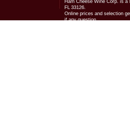
Ham Cheese Wine Corp. is a 
FL 33126.
Online prices and selection ge
if any question.
© 2006-2018 Ham Cheese Wine,