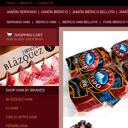
Home
|
About Us
|
Contact Us
JAMÓN SERRANO
|
JAMÓN IBÉRICO
|
JAMÓN IBÉRICO BELLOTA
|
JAMÓ
SERRANO HAM
|
IBERICO HAM
|
IBERICO HAM BELLOTA
|
PURE IBERICO 
SHOPPING CART
now in your cart
0 Items
SHOP HAM BY BRANDS
BLÁZQUEZ HAM
5J HAM
CINCO JOTAS HAM
FERMÍN HAM