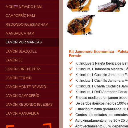
MONTE NEVADO HAM
CAMPOFRÍO HAM
REDONDO IGLESIAS HAM
MANGALICA HAM
JAMON POR MARCAS
Kit Jamonero Económico - Paleta 
JAMÓN BLÁZQUEZ
Fermín
JAMÓN 5J
Kit Incluye 1 Paleta Ibérica de Bel
Kit Inclute 1 Jamonero Madera G
JAMÓN CINCO JOTAS
Kit Inclute 1 Cuchillo Jamonero Fl
JAMÓN FERMÍN
Kit Inclute 1 Cuchillo Jamonera 
Kit Inclute 1 Charia Cuchillos Ja
JAMÓN MONTE NEVADO
Kit Inclute 1 DVD Aprender Corta
JAMÓN CAMPOFRÍO
El peso medio de un jamón es de 9 
De cerdos ibéricos negros 100% d
JAMÓN REDONDO IGLESIAS
Curación mínima garantizada 36 
JAMÓN MANGALICA
Cerdos alimentados con cereales, 
Aproximadamente entre 20 y 25 p
Aprovechamiento 65 % dependiend