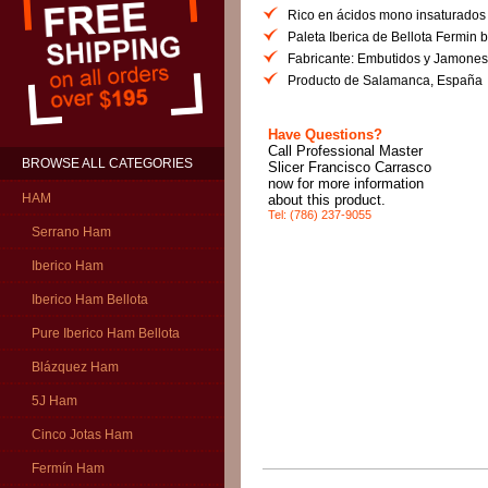
Rico en ácidos mono insaturados y
Paleta Iberica de Bellota Fermin b
Fabricante: Embutidos y Jamones
Producto de Salamanca, España
Have Questions?
Call Professional Master
BROWSE ALL CATEGORIES
Slicer Francisco Carrasco
now for more information
HAM
about this product.
Tel: (786) 237-9055
Serrano Ham
Iberico Ham
Iberico Ham Bellota
Pure Iberico Ham Bellota
Blázquez Ham
5J Ham
Cinco Jotas Ham
Fermín Ham