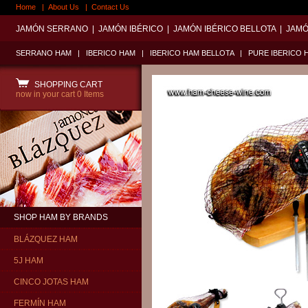
Home
|
About Us
|
Contact Us
JAMÓN SERRANO
|
JAMÓN IBÉRICO
|
JAMÓN IBÉRICO BELLOTA
|
JAMÓ
SERRANO HAM
|
IBERICO HAM
|
IBERICO HAM BELLOTA
|
PURE IBERICO 
SHOPPING CART
now in your cart
0 Items
SHOP HAM BY BRANDS
BLÁZQUEZ HAM
5J HAM
CINCO JOTAS HAM
FERMÍN HAM