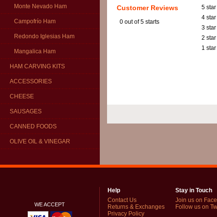
Monte Nevado Ham
Customer Reviews
5 star
4 star
Campofrío Ham
0
out of 5 starts
3 star
Redondo Iglesias Ham
2 star
1 star
Mangalica Ham
HAM CARVING KITS
ACCESSORIES
CHEESE
SAUSAGES
CANNED FOODS
OLIVE OIL & VINEGAR
Help
Stay in Touch
Contact Us
Join us on Fac
WE ACCEPT
Returns & Exchanges
Follow us on Twi
Privacy Policy